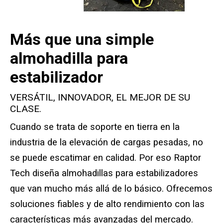
Almohadillas estándar para estabilizadores
Almohadillas para estabilizadores premium
Más que una simple
Almohadillas para estabilizadores Area Plus
almohadilla para
estabilizador
Almohadillas magnéticas para estabilizadores
VERSÁTIL, INNOVADOR, EL MEJOR DE SU
Bloqueo de puntas
CLASE.
Zapata de grúa
Cuando se trata de soporte en tierra en la
industria de la elevación de cargas pesadas, no
Equipo de pruebas personalizado
se puede escatimar en calidad. Por eso Raptor
Tech diseña almohadillas para estabilizadores
Soportes modulares y soportes elevadores
que van mucho más allá de lo básico. Ofrecemos
Soporte para almohadillas estabilizadoras
soluciones fiables y de alto rendimiento con las
características más avanzadas del mercado.