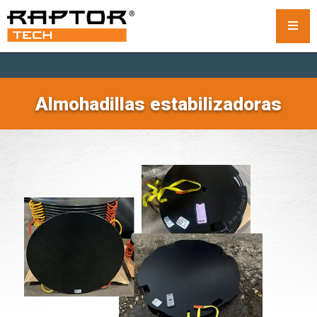
Placas de acero para grúas
Almohadillas estabilizadoras
Alfombrillas estándar
Esteras personalizadas para grúas
Esteras para grúas sobre orugas
Alquiler de plataformas para grúas
Sistema de bastidores y apilamiento
Almohadillas estabilizadoras