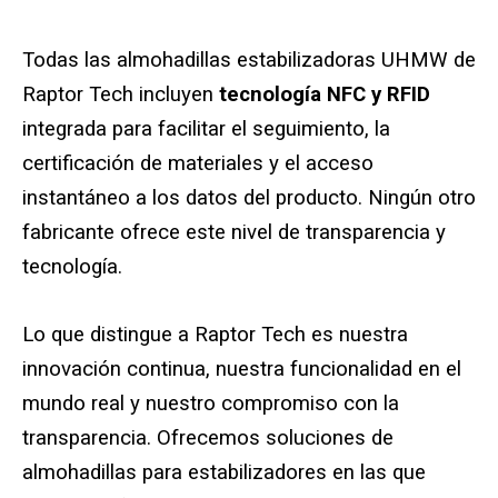
Todas las almohadillas estabilizadoras UHMW de
Tabla de dimensiones de las plataformas para g
Raptor Tech incluyen
tecnología NFC y RFID
integrada para facilitar el seguimiento, la
Biblioteca Crane
certificación de materiales y el acceso
Galería
instantáneo a los datos del producto. Ningún otro
fabricante ofrece este nivel de transparencia y
Preguntas frecuentes
tecnología.
Información sobre patentes
Lo que distingue a Raptor Tech es nuestra
Acerca de
innovación continua, nuestra funcionalidad en el
mundo real y nuestro compromiso con la
transparencia. Ofrecemos soluciones de
almohadillas para estabilizadores en las que