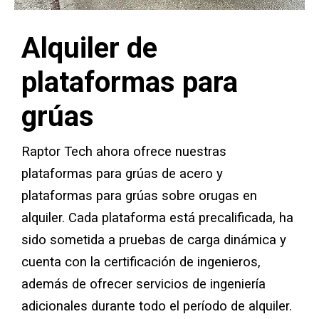
Almohadillas estándar para estabilizadores
Alquiler de
Almohadillas para estabilizadores premium
plataformas para
Almohadillas para estabilizadores Area Plus
grúas
Almohadillas magnéticas para estabilizadores
Bloqueo de puntas
Raptor Tech ahora ofrece nuestras
plataformas para grúas de acero y
Zapata de grúa
plataformas para grúas sobre orugas en
Equipo de pruebas personalizado
alquiler. Cada plataforma está precalificada, ha
sido sometida a pruebas de carga dinámica y
Soportes modulares y soportes elevadores
cuenta con la certificación de ingenieros,
además de ofrecer servicios de ingeniería
Soporte para almohadillas estabilizadoras
adicionales durante todo el período de alquiler.