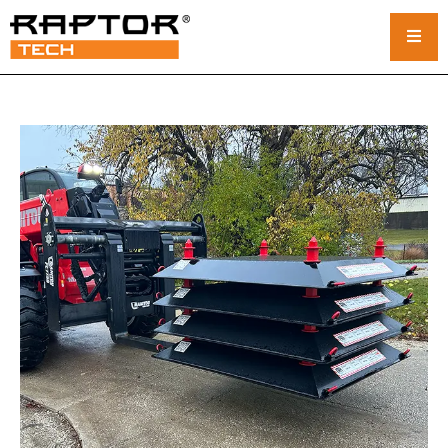
Placas de acero para grúas
Alfombrillas estándar
Esteras personalizadas para grúas
Esteras para grúas sobre orugas
Alquiler de plataformas para grúas
Sistema de bastidores y apilamiento
Almohadillas estabilizadoras