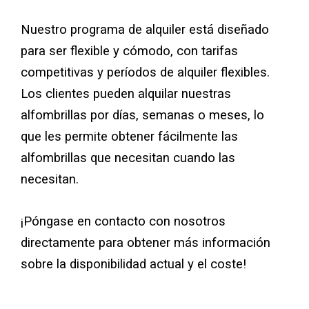
Nuestro programa de alquiler está diseñado
Tabla de dimensiones de las plataformas para g
para ser flexible y cómodo, con tarifas
competitivas y períodos de alquiler flexibles.
Biblioteca Crane
Los clientes pueden alquilar nuestras
Galería
alfombrillas por días, semanas o meses, lo
que les permite obtener fácilmente las
Preguntas frecuentes
alfombrillas que necesitan cuando las
necesitan.
Información sobre patentes
Acerca de
¡Póngase en contacto con nosotros
directamente para obtener más información
sobre la disponibilidad actual y el coste!