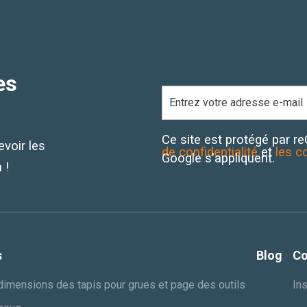
es
Ce site est protégé par 
evoir les
de confidentialité
et
les c
Google s'appliquent.
 !
s
Blog
Co
dimensions des tapis pour grues et page des outils
Ins