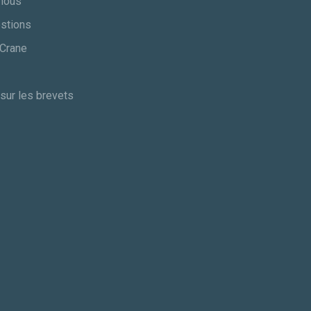
 nous
estions
 Crane
sur les brevets