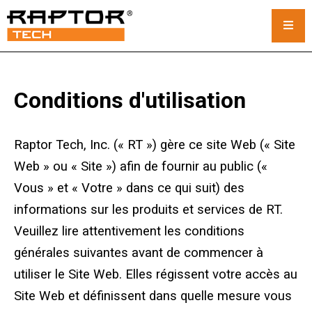
Tapis pour grues en acier
Conditions d'utilisation
Tapis standard
Raptor Tech, Inc. (« RT ») gère ce site Web (« Site
Tapis pour grues personnalisés
Web » ou « Site ») afin de fournir au public («
Tapis pour grue sur chenilles
Vous » et « Votre » dans ce qui suit) des
informations sur les produits et services de RT.
Location de tapis pour grues
Veuillez lire attentivement les conditions
Système de rack et de pile
générales suivantes avant de commencer à
utiliser le Site Web. Elles régissent votre accès au
Coussins stabilisateurs
Site Web et définissent dans quelle mesure vous