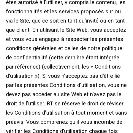
Patins standard pour stabilisateurs
êtes autorisé à l'utiliser, y compris le contenu, les
fonctionnalités et les services proposés sur ou
Coussinets de stabilisateurs haut de gamme
via le Site, que ce soit en tant qu'invité ou en tant
que client. En utilisant le Site Web, vous acceptez
Coussins pour stabilisateurs Area Plus
et vous vous engagez à respecter les présentes
Patins magnétiques pour stabilisateurs
conditions générales et celles de notre politique
de confidentialité (cette dernière étant intégrée
Blocage des orteils
par référence) (collectivement, les « Conditions
Sabot de grue
d'utilisation »). Si vous n'acceptez pas d'être lié
par les présentes Conditions d'utilisation, vous ne
Équipement de test personnalisé
devez pas accéder au site Web et n'avez pas le
droit de l'utiliser. RT se réserve le droit de réviser
Supports modulaires et supports de levage
les Conditions d'utilisation à tout moment et sans
Support pour patins stabilisateurs
préavis. Vous comprenez qu'il vous incombe de
vérifier les Conditions d'utilisation chaque fois