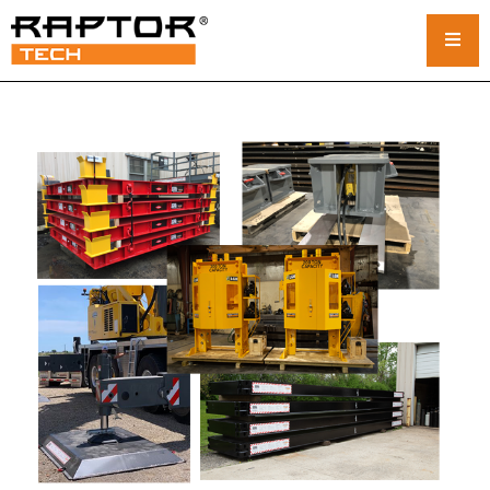
Stahl-Kranmatten
Standardmatten
Maßgefertigte Kranmatten
Raupenkranmatten
Vermietung von Kranmatten
Rack- und Stapelsystem
Auslegerpolster