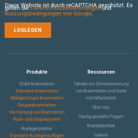
Diese Website ist durch reCAPTCHA geschützt. Es
gelten die
Datenschutzbestimmungen
und
Nutzungsbedingungen von Google
.
Produkte
Ressourcen
Stahl-Kranmatten
Tabelle zur Dimensionierung
Standard-Kranmatten
von Kranmatten und Seite
Maßgefertigte Kranmatten
mit Hilfsmitteln
Raupenkranmatten
Über uns
Vermietung von Kranmatten
Häufig gestellte Fragen
Rack- und Stapelsystem
Kranbibliothek
Auslegerpolster
Galerie
Standard-Auslegerauflagen