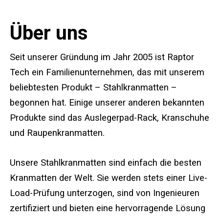
Standard-Auslegerauflagen
Über uns
Premium-Auslegerpolster
Area Plus Auslegerauflagen
Seit unserer Gründung im Jahr 2005 ist Raptor
Tech ein Familienunternehmen, das mit unserem
Magnetische Auslegerpolster
beliebtesten Produkt – Stahlkranmatten –
Zehenblockierung
begonnen hat. Einige unserer anderen bekannten
Produkte sind das Auslegerpad-Rack, Kranschuhe
Kran-Schuh
und Raupenkranmatten.
Kundenspezifische Prüfgeräte
Unsere Stahlkranmatten sind einfach die besten
Modulare Ständer und Hebeböcke
Kranmatten der Welt. Sie werden stets einer Live-
Load-Prüfung unterzogen, sind von Ingenieuren
Ausleger-Pad-Gestell
zertifiziert und bieten eine hervorragende Lösung