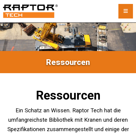
Stahl-Kranmatten
Standardmatten
Ressourcen
Maßgefertigte Kranmatten
Raupenkranmatten
Ressourcen
Vermietung von Kranmatten
Rack- und Stapelsystem
Ein Schatz an Wissen. Raptor Tech hat die
umfangreichste Bibliothek mit Kranen und deren
Auslegerpolster
Spezifikationen zusammengestellt und einige der