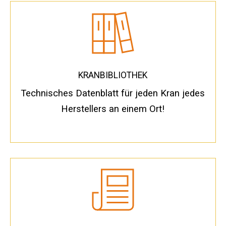
Tabelle zur Dimensionierung von Kranmatten und 
Kranbibliothek
KRANBIBLIOTHEK
Galerie
Technisches Datenblatt für jeden Kran jedes
Häufig gestellte Fragen
Herstellers an einem Ort!
Patentinformationen
Über