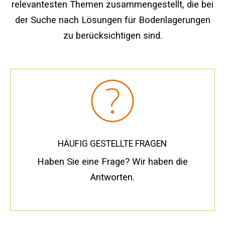
Standard-Auslegerauflagen
relevantesten Themen zusammengestellt, die bei
der Suche nach Lösungen für Bodenlagerungen
Premium-Auslegerpolster
zu berücksichtigen sind.
Area Plus Auslegerauflagen
Magnetische Auslegerpolster
Zehenblockierung
Kran-Schuh
HÄUFIG GESTELLTE FRAGEN
Kundenspezifische Prüfgeräte
Haben Sie eine Frage? Wir haben die
Modulare Ständer und Hebeböcke
Antworten.
Ausleger-Pad-Gestell