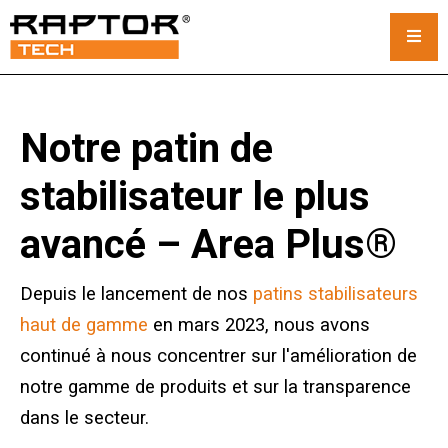
Tapis pour grues en acier
Notre patin de
Tapis standard
stabilisateur le plus
Tapis pour grues personnalisés
avancé – Area Plus®
Tapis pour grue sur chenilles
Depuis le lancement de nos
patins stabilisateurs
Location de tapis pour grues
haut de gamme
en mars 2023, nous avons
continué à nous concentrer sur l'amélioration de
Système de rack et de pile
notre gamme de produits et sur la transparence
Coussins stabilisateurs
dans le secteur.