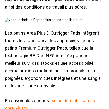
ainsi des conditions de travail plus sûres.
Tableau des dimensions des tapis pour grues et 
Bibliothèque Crane
Les patins Area Plus® Outrigger Pads intègrent
Galerie
toutes les fonctionnalités appréciées de nos
patins Premium Outrigger Pads, telles que la
Foire aux questions
technologie RFID et NFC intégrée pour un
meilleur suivi des stocks et une accessibilité
Informations sur les brevets
accrue aux informations sur les produits, des
À propos
poignées ergonomiques intégrées et une sangle
de levage jaune amovible.
En savoir plus sur nos
patins de stabilisateurs
Area Plus®
!