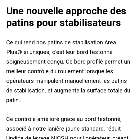
Patins standard pour stabilisateurs
Une nouvelle approche des
Coussinets de stabilisateurs haut de gamme
patins pour stabilisateurs
Coussins pour stabilisateurs Area Plus
Ce qui rend nos patins de stabilisation Area
Patins magnétiques pour stabilisateurs
Plus® si uniques, c'est leur bord festonné
soigneusement conçu. Ce bord profilé permet un
Blocage des orteils
meilleur contrôle du roulement lorsque les
Sabot de grue
opérateurs manipulent manuellement les patins
de stabilisation, et augmente la surface totale du
Équipement de test personnalisé
patin.
Supports modulaires et supports de levage
Ce contrôle amélioré grâce au bord festonné,
Support pour patins stabilisateurs
associé à notre lanière jaune standard, réduit
l'indice de levage NIOSH pour l'opérateur, créant