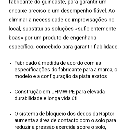
fabricante do guindaste, para garantir um
encaixe preciso e um desempenho fiável. Ao
Tabela de dimensões de bases para gruas e pág
eliminar a necessidade de improvisações no
local, substitui as soluções «suficientemente
Biblioteca Crane
boas» por um produto de engenharia
específico, concebido para garantir fiabilidade.
Galeria
Perguntas frequentes
Fabricado à medida de acordo com as
especificações do fabricante para a marca, o
modelo e a configuração da pista exatos
Informações sobre patentes
Sobre
Construção em UHMW-PE para elevada
durabilidade e longa vida útil
O sistema de bloqueio dos dedos da Raptor
aumenta a área de contacto com o solo para
reduzir a pressão exercida sobre o solo,