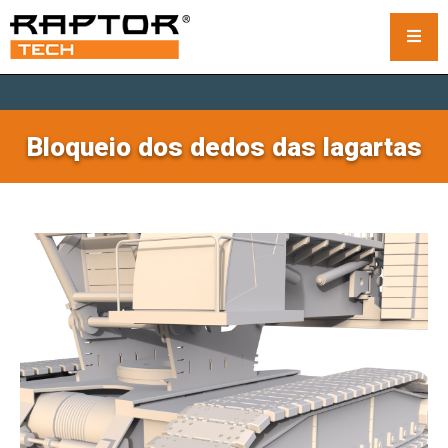
Tapetes de aço para gruas
Bloqueio dos dedos das lagartas
Tapetes padrão
Tapetes personalizados para guindastes
Tapetes para guindastes sobre esteiras
Aluguer de tapetes para gruas
Sistema Rack and Stack
Almofadas de estabilizadores