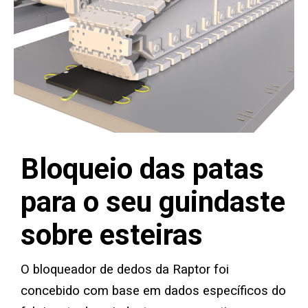
Almofadas padrão para estabilizadores
Almofadas Outrigger Premium
Almofadas para estabilizadores Area Plus
Almofadas magnéticas para estabilizadores
Bloqueio dos dedos dos pés
Bloqueio das patas
Sapato para guindaste
para o seu guindaste
Equipamento de teste personalizado
sobre esteiras
Suportes modulares e suportes de elevação
O bloqueador de dedos da Raptor foi
Suporte para almofadas de estabilizadores
concebido com base em dados específicos do